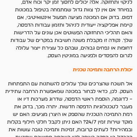
לניקוי ותחזוקה. אלה יכולים לחסוך זמן יקר וכוח אדם,
במיוחד אם אין לך צוות גדול שמתמחה בטיפול במכונות
דפוס. בדוק אם המכונה מציעה תפעול אינטואיטיבי, אם
קיימת אפליקציה ייעודית לניהול ותזמון עבודות הדפסה,
והאם תהליכי התחזוקה הפשוטים אכן עונים על הדרישות
שלך. נקודה זו מקבלת משנה חשיבות במקרים של עבודות
דחופות או נפחים גבוהים, שבהם כל עצירת ייצור עלולה
לגרום להפסדים ולפגיעה במוניטין העסק.
יכולת הרחבה ותמיכה טכנית
אל תשכח שהצרכים שלך עלולים להשתנות עם התפתחות
העסק. לכן, כדאי לבחור במכונה שמאפשרת הרחבה עתידית
– לדוגמה, הוספת ראשי הדפסה, שדרוג מערכות דיו או
מעבר לטכנולוגיות הדפסה חדשות. יתרה מכך, בדוק את
רמת התמיכה הטכנית שהספק או היצרן מציעים: האם יש
מוקד שירות זמין 24/7? האם ניתן לקבל חלקי חילוף בקלות
ובמהירות? לעתים קרובות, זמינות ותמיכה טובה עושות את