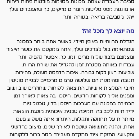
סביבת העבודה עצמה: מכונות מסוימות פולטות פחות ריחות
או מוגנות מפני פליטות חומרים מזיקים, כך שהעובדים שלך
ייהנו מסביבה בריאה ובטוחה יותר.
מה יוצא לך מכל זה?
הגדלת הרווחיות באופן מיידי: כאשר אתה בוחר במכונה
שמתאימה בול לצרכים שלך, אתה ממקסם את כושר הייצור
ומצמצם בזבוז של חומרים וזמן. כך, אפשר להפיק יותר
עבודות באותה מסגרת זמן ולהגדיל את שורת הרווח.
שביעות רצון לקוח גבוהה: איכות הדפסה מעולה, מהירות
תגובה ומהימנות הם שלושה גורמים מרכזיים לבניית מוניטין
חיובי והמלצות אישיות. התוצאה: לקוחות שחוזרים שוב ושוב
ומפנים אליך לקוחות חדשים. חיסכון בהוצאות לאורך זמן:
הבחירה במכונה עם מערכות חיסכון בדיו, טכנולוגיות
ידידותיות לסביבה ותמיכה טכנית איכותית מונעת הוצאות
מיותרות על תחזוקה ותקלות. היתרון: אתה משקיע פעם
אחת, ונהנה מתשואה שוטפת לאורך שנים. מיצוב כחדשני
ומקצועי: החזקת ציוד מתקדם מעבירה מסר ברור ללקוחות