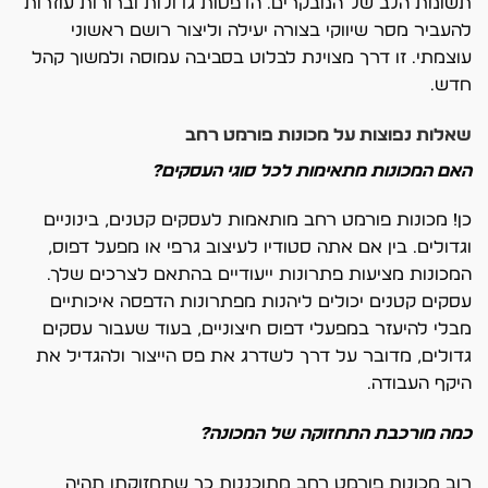
תשומת הלב של המבקרים. הדפסות גדולות וברורות עוזרות
להעביר מסר שיווקי בצורה יעילה וליצור רושם ראשוני
עוצמתי. זו דרך מצוינת לבלוט בסביבה עמוסה ולמשוך קהל
חדש.
שאלות נפוצות על מכונות פורמט רחב
האם המכונות מתאימות לכל סוגי העסקים?
כן! מכונות פורמט רחב מותאמות לעסקים קטנים, בינוניים
וגדולים. בין אם אתה סטודיו לעיצוב גרפי או מפעל דפוס,
המכונות מציעות פתרונות ייעודיים בהתאם לצרכים שלך.
עסקים קטנים יכולים ליהנות מפתרונות הדפסה איכותיים
מבלי להיעזר במפעלי דפוס חיצוניים, בעוד שעבור עסקים
גדולים, מדובר על דרך לשדרג את פס הייצור ולהגדיל את
היקף העבודה.
כמה מורכבת התחזוקה של המכונה?
רוב מכונות פורמט רחב מתוכננות כך שתחזוקתן תהיה