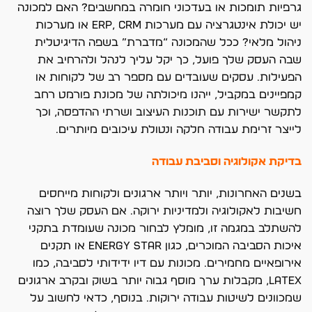
גרפיות תומכות או בעדכוני חומרה במחשבים? האם למכונה
יש יכולת אינטגרציה עם מערכות ERP, CRM או מערכות
ניהול מלאי? ככל שהמכונה “מדברת” בשפה הדיגיטלית
שבה העסק שלך פועל, כך יקל עליך לנהל ולהרחיב את
הפעילות. עסקים שעובדים עם מספר רב של לקוחות או
קמפיינים במקביל, ייהנו מיכולתה של מכונת פורמט רחב
לתקשר ישירות עם תוכנות העיצוב ושרתי ההדפסה, וכך
לייצר זרימת עבודה חלקה ונטולת עיכובים מיותרים.
בדיקת אקולוגיה וסביבת עבודה
בשנים האחרונות, יותר ויותר ארגונים ולקוחות מייחסים
חשיבות לאקולוגיה ולמדיניות ירוקה. אם העסק שלך רוצה
להשתלב במגמה זו, מומלץ לבחור מכונה שעומדת בתקני
איכות הסביבה המוכרים, כגון Energy Star או תקנים
אירופאיים מחמירים. מכונות עם דיו ידידותי לסביבה, כמו
Latex, מקבלות ערך מוסף גבוה יותר בשוק ובקרב ארגונים
שמכוונים לשיטות עבודה ירוקות. בנוסף, כדאי לחשוב על