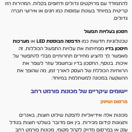
להתמודד עם פרויקטים גדולים ודחופים בקלות. המהירות הזו
קריטית במיוחד בעונות עמוסות כמו חגים או אירועי חברה
גדולים.
חסכון בעלויות תפעול
טכנולוגיות חדשות כמו
הדפסה מבוססת LED
או
מערכות
חיסכון בדיו
מפחיתות את עלויות התפעול הכוללות. זה
מאפשר לך להציע מחירים תחרותיים מבלי להתפשר על
איכות. בנוסף, החסכון בדיו ובחשמל עוזר לשפר את
הרווחיות הכוללת של העסק לאורך זמן, מה שהופך את
ההשקעה במכונה למשתלמת במיוחד.
יישומים עיקריים של מכונות פורמט רחב
פרסום ושיווק
מכונות אלה אידיאליות להפקת שילוט חוצות, באנרים
ותצוגות קידום מכירות. בין אם מדובר בשלטי חוצות בגודל
ענק או בפרסום מדויק לקהל מקומי, מכונות פורמט רחב