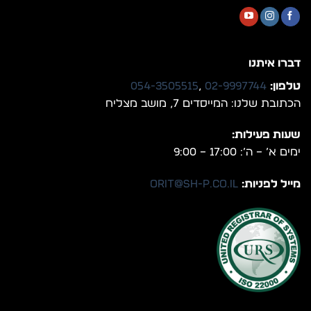
דברו איתנו
טלפון:
02-9997744
,
054-3505515
הכתובת שלנו: המייסדים 7, מושב מצליח
שעות פעילות:
ימים א’ – ה’: 17:00 – 9:00
מייל לפניות:
orit@sh-p.co.il