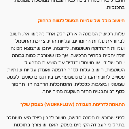
ההבדל בין הפקה רציפה לבין השבתה ממושכת שפוגעת
בהכנסות.
חישוב כולל של עלויות תפעול לטווח הרחוק
עלות רכישת המכונה היא רק חלק אחד מהמשוואה. חשוב
לבחון את עלויות החומרים, עלויות הדיו, צריכת החשמל
ועלויות התחזוקה השוטפות. לדוגמה, ייתכן שתמצא מכונה
זולה יחסית במחיר הרכישה, אך כזו שצורכת כמות גבוהה
יותר של דיו או חשמל ותגדיל את הוצאות התפעול
השוטפות. חישוב עלות למ”ר הדפסה ואומדן עלויות שנתיות
עשויים לחשוף הבדלים משמעותיים בין דגמים שונים. לעסק
שמעוניין ביציבות כלכלית, ההסתכלות הרחבה הזו תחסוך
כסף רב ותבטיח החזר השקעה מהיר יותר.
התאמה לזרימת העבודה (Workflow) בעסק שלך
לפני שרוכשים מכונה חדשה, חשוב להבין כיצד היא תשתלב
בתהליכי העבודה הקיימים בעסק. האם יש צורך בתוכנות