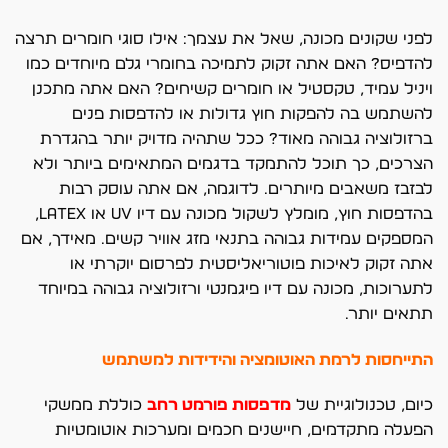
לפני שקונים מכונה, שאל את עצמך: אילו סוגי חומרים תרצה
להדפיס? האם אתה זקוק לתמיכה בחומרי גלם מיוחדים כמו
ויניל עמיד, טקסטיל או חומרים קשיחים? האם אתה מתכנן
להשתמש בה להפקות חוץ גדולות או להדפסות פנים
ברזולוציה גבוהה מאוד? ככל שתהיה מדויק יותר בהגדרת
הצרכים, כך תוכל להתמקד בדגמים המתאימים ביותר ולא
לבזבז משאבים מיותרים. לדוגמה, אם אתה עוסק רבות
בהדפסות חוץ, מומלץ לשקול מכונה עם דיו UV או Latex,
המספקים עמידות גבוהה בתנאי מזג אוויר קשים. מאידך, אם
אתה זקוק לאיכות פוטוריאליסטית לפרסום יוקרתי או
לתערוכות, מכונה עם דיו פיגמנטי ורזולוציה גבוהה במיוחד
תתאים יותר.
התייחסות לרמת האוטומציה והידידות למשתמש
כיום, טכנולוגיית של
מדפסות פורמט רחב
כוללת ממשקי
הפעלה מתקדמים, חיישנים חכמים ומערכות אוטומטיות