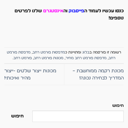
כנסו עכשיו לעמוד ה
פייסבוק
וה
אינסטגרם
שלנו לפרטים
נוספים!
רשומה זו פורסמה ב
בלוג
ומתוייגת כ
מדפסות פורמט רחב
,
מדפסת פורמט
רחב
,
מדפסת פורמט רחב מחיר
,
מכונות פורמט רחב
,
פורמט רחב
.
מכונת רקמה ממוחשבת –
מכונות ייצור שלטים -ייצור
המדריך לבחירה נכונה!
מהיר ואיכותי!
חיפוש
חיפוש