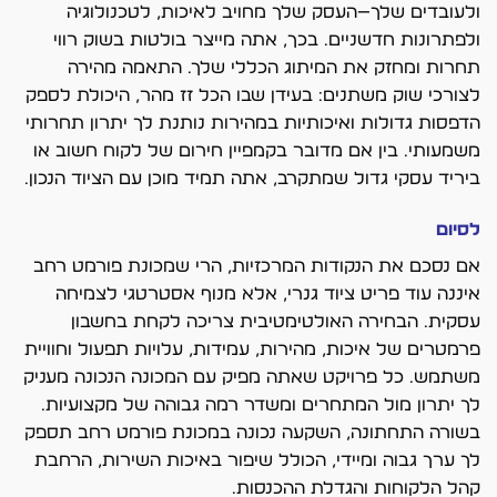
ולעובדים שלך—העסק שלך מחויב לאיכות, לטכנולוגיה
ולפתרונות חדשניים. בכך, אתה מייצר בולטות בשוק רווי
תחרות ומחזק את המיתוג הכללי שלך. התאמה מהירה
לצורכי שוק משתנים: בעידן שבו הכל זז מהר, היכולת לספק
הדפסות גדולות ואיכותיות במהירות נותנת לך יתרון תחרותי
משמעותי. בין אם מדובר בקמפיין חירום של לקוח חשוב או
ביריד עסקי גדול שמתקרב, אתה תמיד מוכן עם הציוד הנכון.
לסיום
אם נסכם את הנקודות המרכזיות, הרי שמכונת פורמט רחב
איננה עוד פריט ציוד גנרי, אלא מנוף אסטרטגי לצמיחה
עסקית. הבחירה האולטימטיבית צריכה לקחת בחשבון
פרמטרים של איכות, מהירות, עמידות, עלויות תפעול וחוויית
משתמש. כל פרויקט שאתה מפיק עם המכונה הנכונה מעניק
לך יתרון מול המתחרים ומשדר רמה גבוהה של מקצועיות.
בשורה התחתונה, השקעה נכונה במכונת פורמט רחב תספק
לך ערך גבוה ומיידי, הכולל שיפור באיכות השירות, הרחבת
קהל הלקוחות והגדלת ההכנסות.