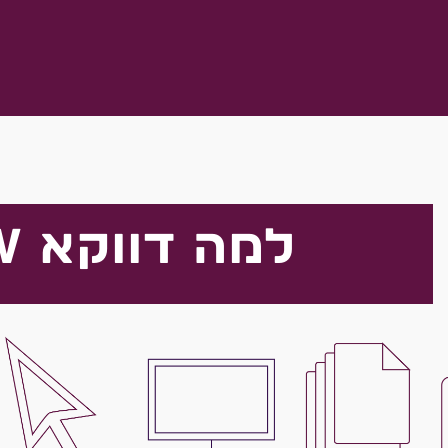
למה דווקא CORELRRAW