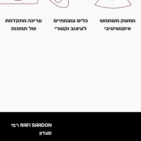
ממשק משתמש
כלים עוצמתיים
עריכה מתקדמת
אינטואיטיבי
לעיצוב וקטורי
של תמונות
CorelDRAW
התוכנה מספקת
CorelDRAW
מציעה סביבת
מגוון רחב של כלים
כוללת כלים לעריכה
עבודה ידידותית
ליצירה ועריכה של
ועיבוד תמונות, כמו
ונוחה לשימוש, עם
גרפיקה וקטורית,
שיפור צבעים, תיקון
כלים ופקודות
המאפשרים גמישות
פגמים ועוד.
נגישים וברורים.
ויצירתיות רבה.
RAFI SAADON רפי
סעדון