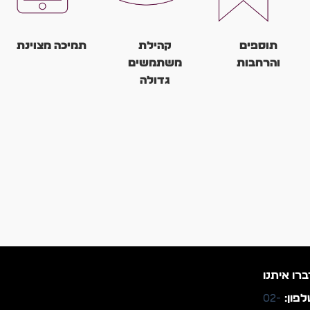
תוספים
קהילת
תמיכה מצוינת
והרחבות
משתמשים
Corel מציעה
גדולה
תמיכה טכנית
ניתן להרחיב את
למשתמשים,
יכולות התוכנה
ל-CorelDRAW
במקרה של בעיות
באמצעות תוספים
קהילת משתמשים
או שאלות.
והרחבות שונות.
גדולה ומנוסה, שניתן
להיעזר בה
לתמיכה, שאלות
וטיפים.
ברו איתנו
פון:
02-