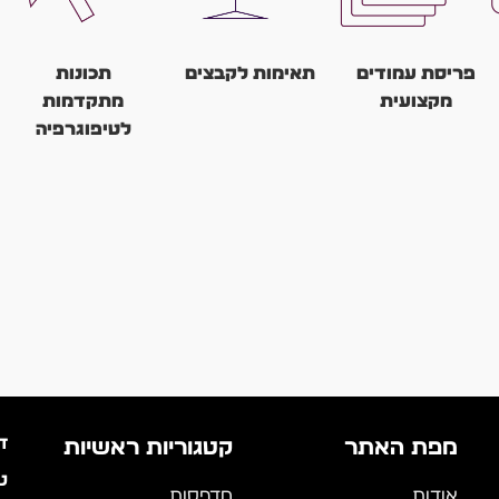
פריסת עמודים
תאימות לקבצים
תכונות
מקצועית
מתקדמות
CorelDRAW
לטיפוגרפיה
תומכת במגוון
התוכנה מאפשרת
פורמטים של
עימוד וסידור של
התוכנה מציעה
קבצים, מה
אלמנטים גרפיים
כלים מתקדמים
שמאפשר עבודה
וטקסט בצורה
לעיצוב וטיפול
נוחה עם קבצים
מקצועית ומדוייקת.
בטקסט, כמו בחירת
ממקורות שונים.
גופנים, עיצוב
פסקאות ועוד.
ד
מפת האתר
קטגוריות ראשיות
טל
אודות
מדפסות