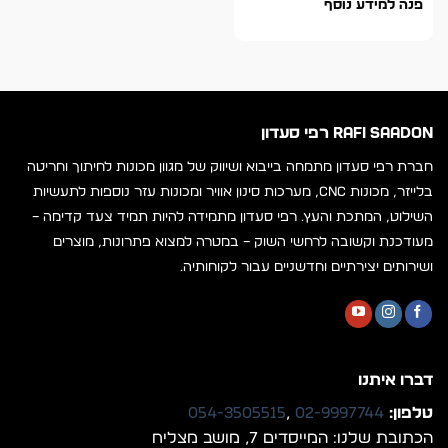
פנה למידע נוסף
RAFI SAADON רפי סעדון
חברת רפי סעדון מתמחה בייבוא ושיווק של מגוון מכונות לחיתוך וחריטה
בלייזר, מכונות CNC, מערכות סינון אוויר ומכונות עזר נוספות לתעשיות
השילוט, המתכת והעץ. רפי סעדון מתמידה להיות תמיד צעד קדימה –
מעודכנת וקשובה לרחשי השוק – במטרה למצוא פתרונות, מוצרים
ושירותים יצירתיים וחדשניים עבור לקוחותיה.
דברו איתנו
טלפון:
02-9997744
,
054-3505515
הכתובת שלנו: המייסדים 7, מושב מצליח