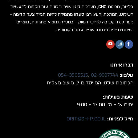
בלייזר, מכונות CNC, מערכות סינון אוויר ומכונות עזר נוספות לתעשיות
השילוט, המתכת והעץ. רפי סעדון מתמידה להיות תמיד צעד קדימה –
מעודכנת וקשובה לרחשי השוק – במטרה למצוא פתרונות, מוצרים
ושירותים יצירתיים וחדשניים עבור לקוחותיה.
דברו איתנו
טלפון:
02-9997744
,
054-3505515
הכתובת שלנו: המייסדים 7, מושב מצליח
שעות פעילות:
ימים א’ – ה’: 17:00 – 9:00
מייל לפניות:
orit@sh-p.co.il