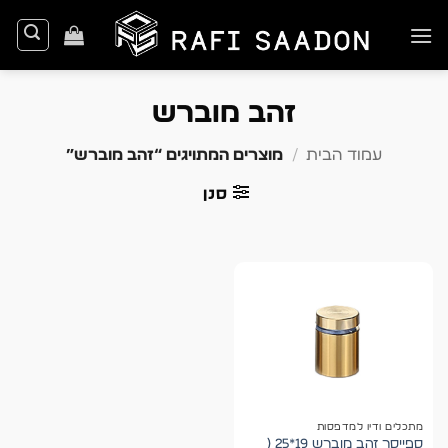
Ski
t
conten
זהב מוברש
עמוד הבית
/
מוצרים המתויגים “זהב מוברש”
סנן
מתכלים ודיו למדפסות
ספייסר זהב מוברש 19*25 (