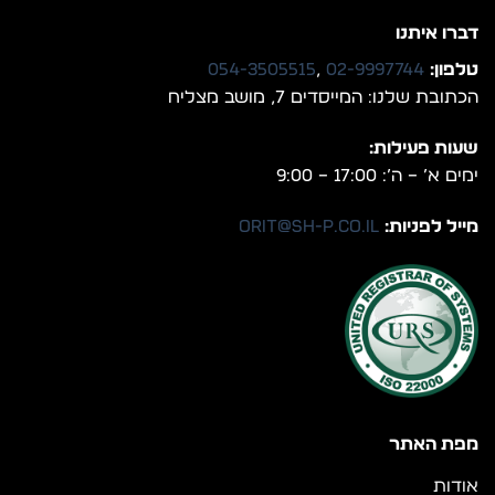
דברו איתנו
טלפון:
02-9997744
,
054-3505515
הכתובת שלנו: המייסדים 7, מושב מצליח
שעות פעילות:
ימים א’ – ה’: 17:00 – 9:00
מייל לפניות:
orit@sh-p.co.il
מפת האתר
אודות