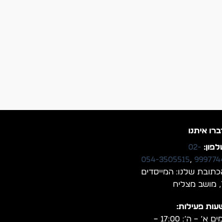
ברו איתנו
פון:
02-
054-3505515
,
999774
כתובת שלנו: המייסדים
יח
עות פעילות:
ימים א’ – ה’: 17:00 –