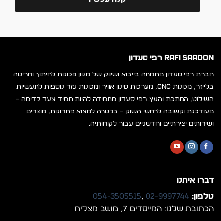
RAFI SAADON רפי סעדון
חברת רפי סעדון מתמחה בייבוא ושיווק של מגוון מכונות לחיתוך וחריטה
בלייזר, מכונות CNC, מערכות סינון אוויר ומכונות עזר נוספות לתעשיות
השילוט, המתכת והעץ. רפי סעדון מתמידה להיות תמיד צעד קדימה –
מעודכנת וקשובה לרחשי השוק – במטרה למצוא פתרונות, מוצרים
ושירותים יצירתיים וחדשניים עבור לקוחותיה.
דברו איתנו
טלפון:
02-9997744
,
054-3505515
הכתובת שלנו: המייסדים 7, מושב מצליח