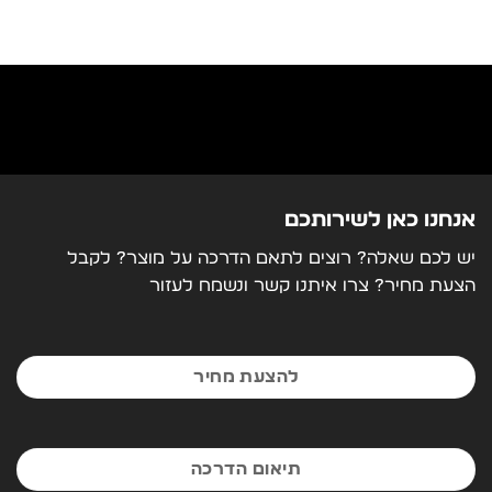
מהירות חיתוך
300 MM
זיכרון
32 MB
רזולוציה
0.006 M
חיבור חשמל
40 M
אנחנו כאן לשירותכם
המכונה כוללת
החלקה קווים, העתקה, חזור, קביעת
יש לכם שאלה? רוצים לתאם הדרכה על מוצר? לקבל
אפס
הצעת מחיר? צרו איתנו קשר ונשמח לעזור
להצעת מחיר
תיאום הדרכה