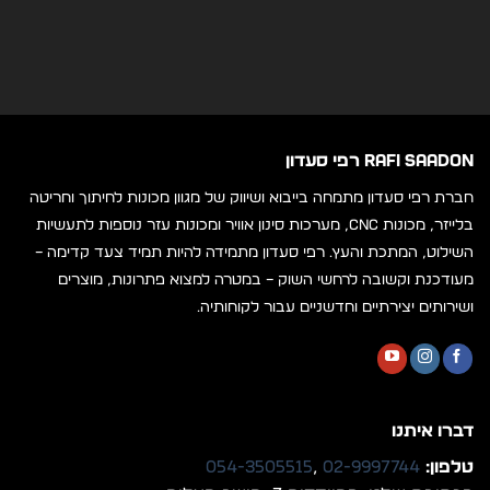
RAFI SAADON רפי סעדון
חברת רפי סעדון מתמחה בייבוא ושיווק של מגוון מכונות לחיתוך וחריטה
בלייזר, מכונות CNC, מערכות סינון אוויר ומכונות עזר נוספות לתעשיות
השילוט, המתכת והעץ. רפי סעדון מתמידה להיות תמיד צעד קדימה –
מעודכנת וקשובה לרחשי השוק – במטרה למצוא פתרונות, מוצרים
ושירותים יצירתיים וחדשניים עבור לקוחותיה.
דברו איתנו
טלפון:
02-9997744
,
054-3505515