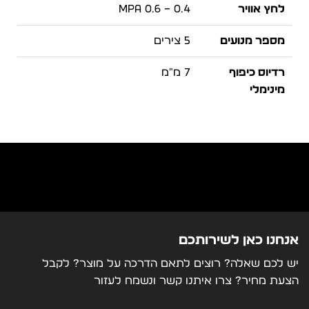
לחץ אוויר
0.4 – 0.6 MPa
מספר מנועים
5 צירים
רדיוס כיפוף
7 מ"מ
מינימלי
מרחק מינימלי בין
4.5 מ"מ
הזווית הפנימית
והחיצונית
מרחק כיפוף
3 מ"מ
מההתחלה
עובי החומר
2 - 0.6 מ"מ
אנחנו כאן לשירותכם
יש לכם שאלה? רוצים לתאם הדרכה על מוצר? לקבל
גובה עיבוד
20-175 מ"מ
הצעת מחיר? צרו איתנו קשר ונשמח לעזור
שיטת הזמנת חומר
הזנה של מסילות ברגים כפולות