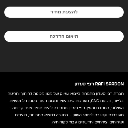
לסירוגין
להצעת מחיר
שיטת חירוץ
נשלט על ידי מנועי סרוו
אפשרות לביצוע
חירוץ בחלק התחתון
תיאום הדרכה
נ'צרס
זווית חיתוך
30° / 120°
רוחב אוגן
14 מ"מ
מנוע סרוו
4 יחידות
RAFI SAADON רפי סעדון
מנוע צעד
1 יחידות
חברת רפי סעדון מתמחה בייבוא ושיווק של מגוון מכונות לחיתוך וחריטה
בלייזר, מכונות CNC, מערכות סינון אוויר ומכונות עזר נוספות לתעשיות
משקל נטו
800 ק"ג
השילוט, המתכת והעץ. רפי סעדון מתמידה להיות תמיד צעד קדימה –
מעודכנת וקשובה לרחשי השוק – במטרה למצוא פתרונות, מוצרים
ממדים
2290(L) x 860(W) x 1560(H) מ"מ
ושירותים יצירתיים וחדשניים עבור לקוחותיה.