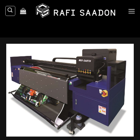
Ski
t
conten