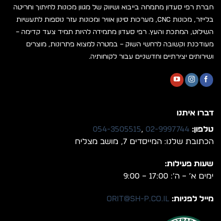
חברת רפי סעדון מתמחה בייבוא ושיווק של מגוון מכונות לחיתוך וחריטה
בלייזר, מכונות CNC, מערכות סינון אוויר ומכונות עזר נוספות לתעשיות
השילוט, המתכת והעץ. רפי סעדון מתמידה להיות תמיד צעד קדימה –
מעודכנת וקשובה לרחשי השוק – במטרה למצוא פתרונות, מוצרים
ושירותים יצירתיים וחדשניים עבור לקוחותיה.
דברו איתנו
טלפון:
02-9997744
,
054-3505515
הכתובת שלנו: המייסדים 7, מושב מצליח
שעות פעילות:
ימים א’ – ה’: 17:00 – 9:00
מייל לפניות:
orit@sh-p.co.il