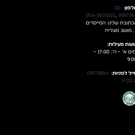
פון:
02-
054-3505515
,
999774
כתובת שלנו: המייסדים
יח
עות פעילות:
ימים א’ – ה’: 17:00 –
9:0
יל לפניות:
orit@sh-
p.co.