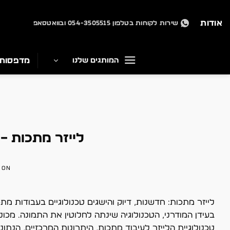
Ski
t
אודות
שירות לקוחות בטלפון 054-3505515 ובוואטסאפ
conten
מדפסות
המותגים שלנו
לייזר מתכות – 
 ON
לייזר מתכות: חדשנות, דיוק והישגים טכנולוגיים בעבודות מ
בעידן המודרני, הטכנולוגיה שינתה לחלוטין את התמונה. מכו
טכנולוגיית הלייזר לעיבוד מתכות, היתרונות המרכזיים, הנתונ