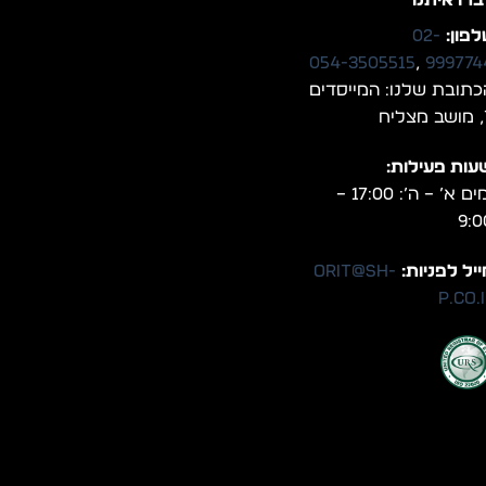
ברו איתנו
פון:
02-
054-3505515
,
999774
כתובת שלנו: המייסדים
יח
עות פעילות:
ימים א’ – ה’: 17:00 –
9:0
יל לפניות:
orit@sh-
p.co.