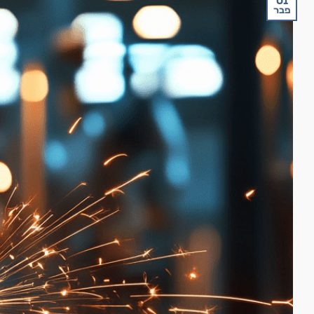
01
פבר