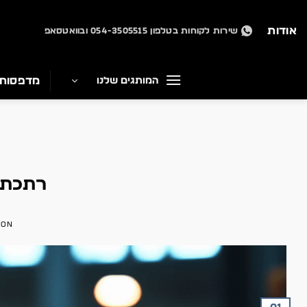
Ski
t
אודות
שירות לקוחות בטלפון 054-3505515 ובוואטסאפ
conten
מדפסות
המותגים שלנו
רתכת ל
 ON