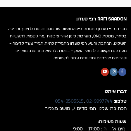
RAFI SAADON רפי סעדון
חברת רפי סעדון מתמחה בייבוא ושיווק של מגוון מכונות לחיתוך וחריטה
בלייזר, מכונות CNC, מערכות סינון אוויר ומכונות עזר נוספות לתעשיות
השילוט, המתכת והעץ. רפי סעדון מתמידה להיות תמיד צעד קדימה –
מעודכנת וקשובה לרחשי השוק – במטרה למצוא פתרונות, מוצרים
ושירותים יצירתיים וחדשניים עבור לקוחותיה.
דברו איתנו
טלפון:
02-9997744
,
054-3505515
הכתובת שלנו: המייסדים 7, מושב מצליח
שעות פעילות:
ימים א’ – ה’: 17:00 – 9:00