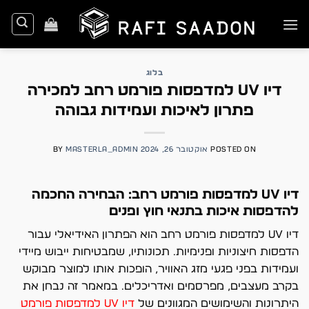
Ski
t
conten
בלוג
דיו UV למדפסות פורמט רחב למכירה
פתרון לאיכות ועמידות גבוהה
POSTED ON
אוקטובר 26, 2024
MASTERLA_ADMIN
BY
דיו UV למדפסות פורמט רחב: הבחירה החכמה
להדפסות איכות בתנאי חוץ ופנים
דיו UV למדפסות פורמט רחב הוא הפתרון האידיאלי עבור
הדפסות חיצוניות ופנימיות. תכונותיו, שמבטיחות ייבוש מיידי
ועמידות בפני פגעי מזג האוויר, הופכות אותו למוצר מבוקש
בקרב מעצבים, מפרסמים ואדריכלים. במאמר זה נבחן את
היתרונות והשימושים המגוונים של
דיו UV למדפסות פורמט