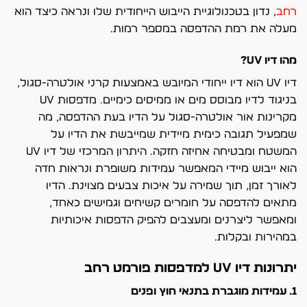
רחב
, נדון בטכנולוגיית הייבוש הייחודית שלו ונראה כיצד הוא
מעלה את רמת ההדפסה במספר רמות.
מהו דיו UV?
דיו UV הוא דיו ייחודי המיובש באמצעות קרני אולטרה-סגול,
בניגוד לדיו מבוסס מים או ממיסים כימיים. מדפסות UV
מקרינות אור אולטרה-סגול על הדיו בעת ההדפסה, מה
שמפעיל תגובה כימית מיידית שמייבשת את הדיו על
המשטח ומבטיחה אחיזה חזקה. היתרון המרכזי של דיו UV
הוא ייבוש מיידי המאפשר עמידות משופרת ונראות חדה
לאורך זמן, תוך שמירה על איכות צבעים מצוינת. הדיו
מתאים להדפסה על חומרים קשיחים וגמישים כאחד,
ומאפשר ליצרנים ומעצבים להפיק הדפסות איכותיות
במהירות ובקלות.
יתרונות דיו UV למדפסות פורמט רחב
1. עמידות מוגברת בתנאי חוץ ופנים