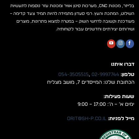
בלייזר, מכונות CNC, מערכות סינון אוויר ומכונות עזר נוספות לתעשיות
השילוט, המתכת והעץ. רפי סעדון מתמידה להיות תמיד צעד קדימה –
מעודכנת וקשובה לרחשי השוק – במטרה למצוא פתרונות, מוצרים
ושירותים יצירתיים וחדשניים עבור לקוחותיה.
דברו איתנו
טלפון:
02-9997744
,
054-3505515
הכתובת שלנו: המייסדים 7, מושב מצליח
שעות פעילות:
ימים א’ – ה’: 17:00 – 9:00
מייל לפניות:
orit@sh-p.co.il