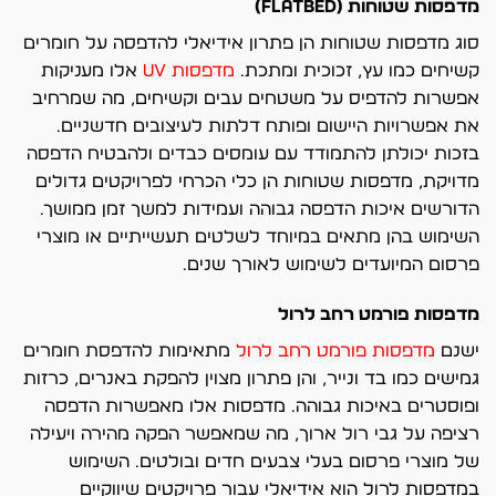
מדפסות שטוחות (Flatbed)
סוג מדפסות שטוחות הן פתרון אידיאלי להדפסה על חומרים
קשיחים כמו עץ, זכוכית ומתכת.
מדפסות uv
אלו מעניקות
אפשרות להדפיס על משטחים עבים וקשיחים, מה שמרחיב
את אפשרויות היישום ופותח דלתות לעיצובים חדשניים.
בזכות יכולתן להתמודד עם עומסים כבדים ולהבטיח הדפסה
מדויקת, מדפסות שטוחות הן כלי הכרחי לפרויקטים גדולים
הדורשים איכות הדפסה גבוהה ועמידות למשך זמן ממושך.
השימוש בהן מתאים במיוחד לשלטים תעשייתיים או מוצרי
פרסום המיועדים לשימוש לאורך שנים.
מדפסות פורמט רחב לרול
ישנם
מדפסות פורמט רחב לרול
מתאימות להדפסת חומרים
גמישים כמו בד ונייר, והן פתרון מצוין להפקת באנרים, כרזות
ופוסטרים באיכות גבוהה. מדפסות אלו מאפשרות הדפסה
רציפה על גבי רול ארוך, מה שמאפשר הפקה מהירה ויעילה
של מוצרי פרסום בעלי צבעים חדים ובולטים. השימוש
במדפסות לרול הוא אידיאלי עבור פרויקטים שיווקיים