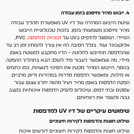
4. ייבוש מהיר וחיסכון בזמן עבודה
שיטת הייבוש המהירה של דיו UV מאפשרת תהליך עבודה
מהיר וחיסכון משמעותי בזמן. בזכות טכנולוגיית הייבוש
המיידי. המסוגל להדפיס בUV על
זכוכיות להדפסה
,
PVC,
אלוקובונד ועוד. בגלל הסיבה הזו אין צורך להמתין זמן רב עד
שההדפסה תתייבש לחלוטין – הדיו מתקבע למשטח באופן
מיידי, מה שמאפשר לעבור מיד לשלב הבא בתהליך ההפקה.
בנוסף, הייבוש המהיר מקטין את הסיכוי לטעויות, כמו כתמים
או נזילות, ומאפשר הדפסת סדרות במהירות ודיוק מרביים.
הפקת הדפסות באופן מהיר ויעיל מהווה יתרון עצום עבור
עסקים ובתי דפוס, שיכולים להפיק הדפסות איכותיות בקצב
גבוה ולשפר את רווחיותם.
שימושים עיקריים של דיו UV למדפסות
שילוט חוצות והדפסות לקירות חיצוניים
שילוט חוצות והדפסות לקירות חיצוניים דורשים איכות