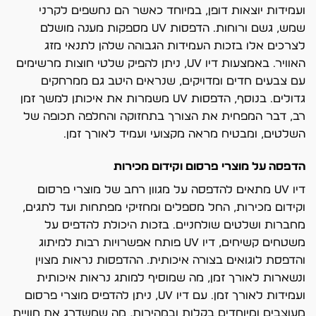
ועמידות יוצאות דופן, במיוחד כאשר הם נחשפים לקרני
שמש, גשם ורוחות. הדפסות UV מספקות מענה מושלם
לצרכים אלו בזכות העמידות הגבוהה שלהן לתנאי מזג
האוויר. באמצעות דיו UV, ניתן להפיק שלטי חוצות מרשימים
עם צבעים חדים ומדויקים, שנראים היטב גם ממרחקים
גדולים. בנוסף, הדפסות UV משמרות את איכותן למשך זמן
רב, דבר המפחית את הצורך בתחזוקה והחלפה תכופה של
השלטים, ומבטיח מראה מקצועי ועמיד לאורך זמן.
הדפסה על מוצרי פרסום וקידום מכירות
דיו UV מתאים להדפסה על מגוון רחב של מוצרי פרסום
וקידום מכירות, החל מספלים ומחזיקי מפתחות ועד לתגים,
מחברות ושלטים שולחניים. בזכות היכולת להדפיס על
משטחים קשיחים, דיו UV פותח אפשרויות רבות למיתוג
והדפסת לוגואים בצורה איכותית. ההדפסות נראות מצוין
ונשארות לאורך זמן, מה שמוסיף למותג נראות איכותית
ועמידות לאורך זמן. עם דיו UV, ניתן להדפיס מוצרי פרסום
מעוצבים ומיוחדים בקלות ובמהירות, מה שמשדרג את חוויית