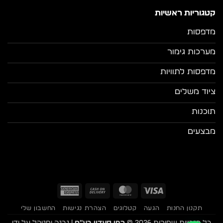
קטגוריות ראשיות
מדפסות
מערכות גימור
מדפסות לתוויות
ציוד משלים
תוכנות
מבצעים
American
Cash
MasterCard
Visa
Express
On
תקנון החנות
הגעה
קטלוגים
הצהרת נגישות
החשבון שלי
Delivery
כל הזכויות שמורות 2026 ©
רפי סעדון בע"מ
| נבנה ומנוהל על ידי