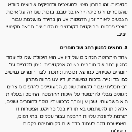
מסיביות. זהו פתרון מצוין למעצבים ולמפיקים שרוצים לוודא
שהמסרים והגרפיקה ייראו במיטבם. בזכות שמירה על איכות
הצבעים לאורך זמן, הדפסות UV הן בחירה מושלמת עבור
מוצרי פרסום ופרויקטים דקורטיביים הדורשים מראה מקצועי
ויציב.
3. מתאים למגוון רחב של חומרים
אחד היתרונות הגדולים של דיו UV הוא היכולת שלו להיצמד
למגוון רחב של חומרים בצורה אפקטיבית. ניתן להדפיס על
חומרים קשיחים כמו עץ, זכוכית ומתכת, לצד חומרים גמישים
כמו בד ונייר. בזכות גמישות זו, דיו UV מהווה פתרון
רב-תכליתי עבור לקוחות שונים, המעוניינים להדפיס מוצרים
מגוונים מבלי להתפשר על איכות ההדפסה. החיסכון בעלויות
הוא משמעותי, שכן אין צורך לרכוש דיו נוסף לחומרים שונים,
אלא ניתן להשתמש באותו דיו בכל פרויקט. אפשרות זו
תורמת להוזלת עלויות ההפקה עבור עסקים ובתי דפוס,
ומאפשרת להם לעמוד בדרישות לקוחותיהם בקלות
וביעילות.