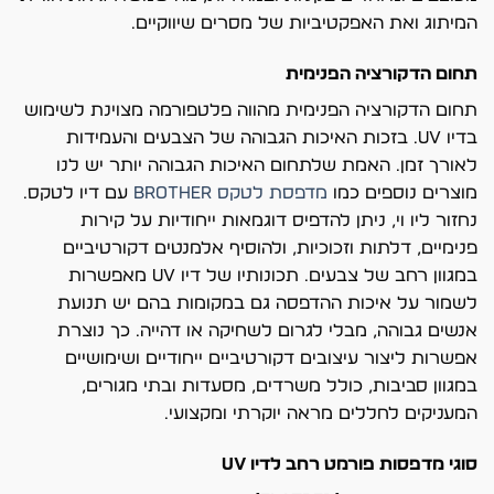
המיתוג ואת האפקטיביות של מסרים שיווקיים.
תחום הדקורציה הפנימית
תחום הדקורציה הפנימית מהווה פלטפורמה מצוינת לשימוש
בדיו UV. בזכות האיכות הגבוהה של הצבעים והעמידות
לאורך זמן. האמת שלתחום האיכות הגבוהה יותר יש לנו
מוצרים נוספים כמו
מדפסת לטקס brother
עם דיו לטקס.
נחזור ליו וי, ניתן להדפיס דוגמאות ייחודיות על קירות
פנימיים, דלתות וזכוכיות, ולהוסיף אלמנטים דקורטיביים
במגוון רחב של צבעים. תכונותיו של דיו UV מאפשרות
לשמור על איכות ההדפסה גם במקומות בהם יש תנועת
אנשים גבוהה, מבלי לגרום לשחיקה או דהייה. כך נוצרת
אפשרות ליצור עיצובים דקורטיביים ייחודיים ושימושיים
במגוון סביבות, כולל משרדים, מסעדות ובתי מגורים,
המעניקים לחללים מראה יוקרתי ומקצועי.
סוגי מדפסות פורמט רחב לדיו UV