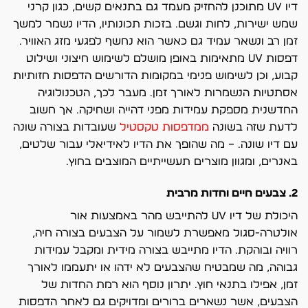
דיו UV מתוכנן להחזיק מעמד גם בתנאים קשים, כגון קרני
שמש ישירות, לחות וגשם. בזכות תכונותיו, הדיו נשמר למשך
זמן רב ונשאר עמיד גם כאשר הוא נחשף לפגעי מזג האוויר.
דפסות UV מתאימות באופן מושלם לשימוש חיצוני ושילוט
קבוע, וכן לשימוש פנימי במקומות הדורשים הדפסות חזותיות
אסתטיות הנשמרות לאורך זמן. מעבר לכך, הטכנולוגיה
החדשנית מספקת עמידות מפני דהייה ושחיקה. אך חשוב
לדעת שזה בשונה
ממדפסות טקסטיל
שעובדות בצורה שונה
עם דיו שונה. – מה שהופך את הדיו לאידיאלי עבור שלטים,
באנרים, ומגוון מוצרים תעשייתיים המוצבים בחוץ.
2. צבעים חיים וחדות מרבית
היכולת של דיו UV להתייבש מהר באמצעות אור
אולטרה-סגול מאפשרת לשמור על הצבעים בצורה חיה,
רוויה ובוהקת. הדיו מתייבש בצורה מידית ומקבל עמידות
גבוהה, מה שמבטיח שהצבעים לא ידהו או יתעממו לאורך
זמן, אפילו בתנאי חוץ. יתרון נוסף הוא רמת החדות של
הצבעים, אשר נשארים ברורים ומדויקים גם לאחר הדפסות