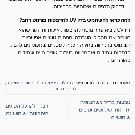
להפיק הדפסות איכותיות במהירות.
למה כדאי להשתמש בדיו UV למדפסות פורמט רחב?
דיו UV מביא ערך מוסף להדפסות איכותיות, תוך שהוא
משפר את תהליכי העבודה ומפחית טעויות אפשריות.
השימוש בו מהווה בחירה חכמה לעסקים שמעוניינים להפיק
הדפסות עמידות ואסתטיות בעלות גוונים חיים ועמידים
לאורך זמן.
רשומה זו פורסמה ב
בלוג
ומתוייגת כ
דיו UV
,
דיו יו וי
,
דיו למדפסות תעשייתיות
,
דיו לפורמט רחב
.
טבעות ברזל לשמשונית :
דבק דו”צ כל הסוגים,
יתרונות, שימושים וטיפים
היתרונות ושימוש נכון
שימושיים !