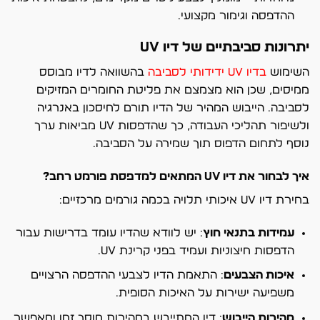
ההדפסה וגימור מקצועי.
יתרונות סביבתיים של דיו UV
השימוש
בדיו UV ידידותי לסביבה
בהשוואה לדיו מבוסס
ממיסים, שכן הוא מצמצם את פליטת החומרים המזיקים
לסביבה. הייבוש המהיר של הדיו תורם לחיסכון באנרגיה
ולשיפור תהליכי העבודה, כך שהדפסות UV מביאות ערך
נוסף לתחום הדפוס תוך שמירה על הסביבה.
איך לבחור את דיו UV המתאים למדפסת פורמט רחב?
בחירת דיו UV איכותי תלויה בכמה גורמים מרכזיים:
עמידות בתנאי חוץ
: יש לוודא שהדיו עומד בדרישות עבור
הדפסות חיצוניות ועמיד בפני קרינת UV.
איכות הצבעים
: התאמת הדיו לצבעי ההדפסה הרצויים
משפיעה ישירות על האיכות הסופית.
מהירות הייבוש
: דיו המתייבש במהירות חוסך זמן ומאפשר