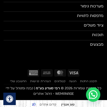
מערכות גימור
מדפסות לתוויות
ציוד משלים
תוכנות
מבצעים
American
Cash
MasterCard
Visa
Express
On
תקנון החנות
הגעה
קטלוגים
הצהרת נגישות
החשבון שלי
Delivery
כל הזכויות שמורות 2026 ©
רפי סעדון בע"מ
| נבנה ומנוהל על ידי
WEmanage - ניהול אתרים
קידום אתרים
טוג אנגיין