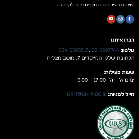
ושירותים יצירתיים וחדשניים עבור לקוחותיה.
דברו איתנו
טלפון:
02-9997744
,
054-3505515
הכתובת שלנו: המייסדים 7, מושב מצליח
שעות פעילות:
ימים א’ – ה’: 17:00 – 9:00
מייל לפניות:
orit@sh-p.co.il