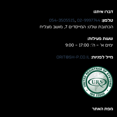
דברו איתנו
טלפון:
02-9997744
,
054-3505515
הכתובת שלנו: המייסדים 7, מושב מצליח
שעות פעילות:
ימים א’ – ה’: 17:00 – 9:00
מייל לפניות:
orit@sh-p.co.il
מפת האתר