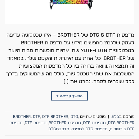
מדפסות DTG & DTF של Brother – איזו טכנולוגיה עדיפה
לעסק שלכם? מחפשים מידע על מדפסות Brother
בטכנולוגיית DTG ו-DTF? שתי אחיות מוכשרות מבית היוצר
של Brother, כל אחת עם היתרונות והקסם שלה. במאמר
זה תמצאו השוואה ברורה בין כל המדפסות המקצועיות
המשלבות את שתי הטכנולוגיות, כולל מה שהמשווקים בדרך
כלל שוכחים לספר… נפרט את […]
המשך קריאה
→
פורסם ב
בלוג
|
פוסטים שתוייגו
,
DTG
,
DTF Brother
,
dtf
,
Brother
DTG Brother
,
מדפסות DTF
,
מדפסת Brother
,
מדפסת DTF
,
מדפסת
DTF בירושלים
,
מדפסת DTG למכירה
,
מדפסתDTG