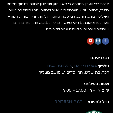
חברת רפי סעדון מתמחה בייבוא ושיווק של מגוון מכונות לחיתוך וחריטה
בלייזר, מכונות CNC, מערכות סינון אוויר ומכונות עזר נוספות לתעשיות
השילוט, המתכת והעץ. רפי סעדון מתמידה להיות תמיד צעד קדימה –
מעודכנת וקשובה לרחשי השוק – במטרה למצוא פתרונות, מוצרים
ושירותים יצירתיים וחדשניים עבור לקוחותיה.
דברו איתנו
טלפון:
02-9997744
,
054-3505515
הכתובת שלנו: המייסדים 7, מושב מצליח
שעות פעילות:
ימים א’ – ה’: 17:00 – 9:00
מייל לפניות:
orit@sh-p.co.il